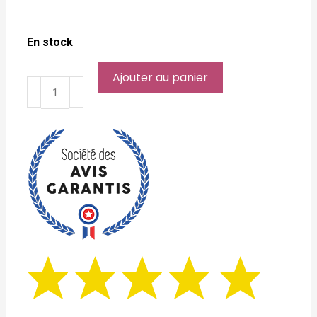
En stock
Ajouter au panier
quantité
de
Arbre
en
Métal
Blanc
M
62x62x73cm