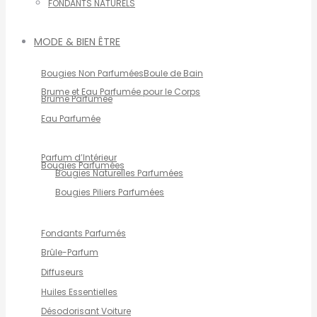
FONDANTS NATURELS
MODE & BIEN ÊTRE
Bougies Non Parfumées
Boule de Bain
Brume et Eau Parfumée pour le Corps
Brume Parfumée
Eau Parfumée
Parfum d’Intérieur
Bougies Parfumées
Bougies Naturelles Parfumées
Bougies Piliers Parfumées
Fondants Parfumés
Brûle-Parfum
Diffuseurs
Huiles Essentielles
Désodorisant Voiture