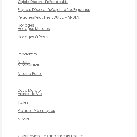
Objets Décoratifs
Pendentifs
Piquets Décoratifs
Objets déco
Figurines
Peluches
Peluches LOUISE MANSEN
Horloges
Horloges Murales
Horloges à Poser
Pendentifs
Miroirs
Miroir Mural
Miroir à Poser
Déco Murale
Arbres de Vie
Toiles
Plaques Métalliques
Miroirs
Cuisine
Mobilier
Rangements
Textiles