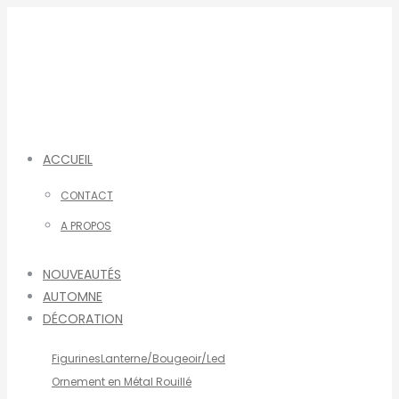
Aller
au
contenu
ACCUEIL
CONTACT
A PROPOS
NOUVEAUTÉS
AUTOMNE
DÉCORATION
Figurines
Lanterne/Bougeoir/Led
Ornement en Métal Rouillé