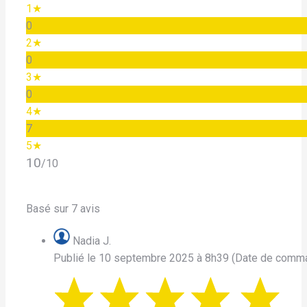
1★
0
2★
0
3★
0
4★
7
5★
10
/10
Basé sur 7 avis
Nadia J.
Publié le 10 septembre 2025 à 8h39
(Date de comma