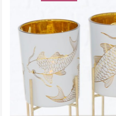
était :
est :
12,90€.
9,03€.