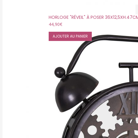
HORLOGE "RÉVEIL" À POSER 36X12,5XH.47C
44,90
€
AJOUTER AU PANIER