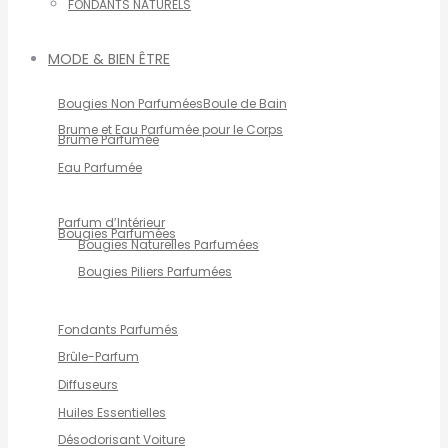
FONDANTS NATURELS
MODE & BIEN ÊTRE
Bougies Non Parfumées
Boule de Bain
Brume et Eau Parfumée pour le Corps
Brume Parfumée
Eau Parfumée
Parfum d’Intérieur
Bougies Parfumées
Bougies Naturelles Parfumées
Bougies Piliers Parfumées
Fondants Parfumés
Brûle-Parfum
Diffuseurs
Huiles Essentielles
Désodorisant Voiture