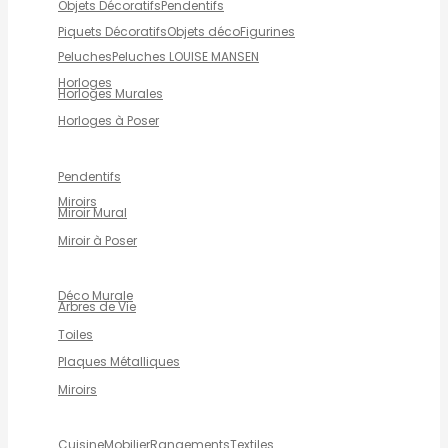
Objets Décoratifs
Pendentifs
Piquets Décoratifs
Objets déco
Figurines
Peluches
Peluches LOUISE MANSEN
Horloges
Horloges Murales
Horloges à Poser
Pendentifs
Miroirs
Miroir Mural
Miroir à Poser
Déco Murale
Arbres de Vie
Toiles
Plaques Métalliques
Miroirs
Cuisine
Mobilier
Rangements
Textiles