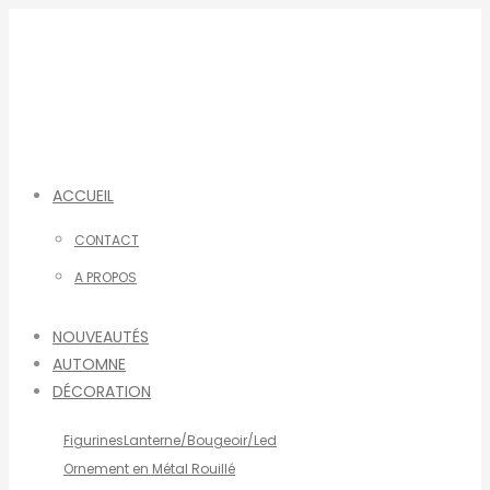
Aller
au
contenu
ACCUEIL
CONTACT
A PROPOS
NOUVEAUTÉS
AUTOMNE
DÉCORATION
Figurines
Lanterne/Bougeoir/Led
Ornement en Métal Rouillé