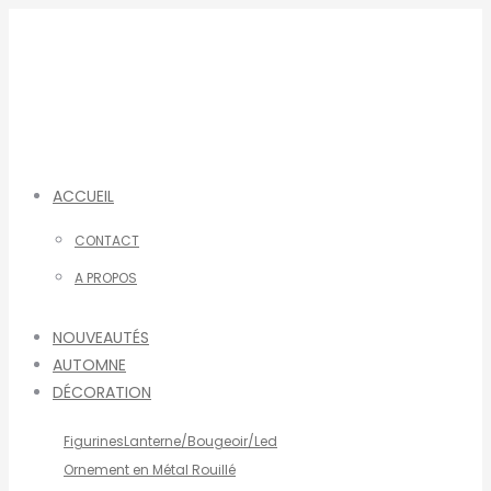
Aller
au
contenu
ACCUEIL
CONTACT
A PROPOS
NOUVEAUTÉS
AUTOMNE
DÉCORATION
Figurines
Lanterne/Bougeoir/Led
Ornement en Métal Rouillé