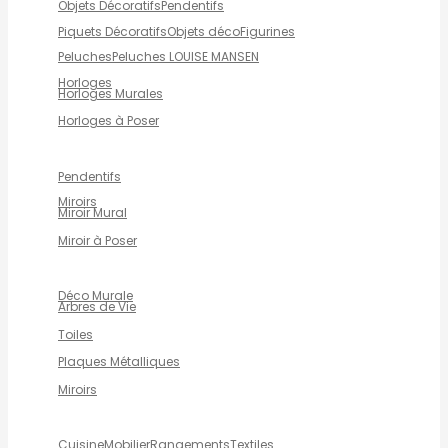
Objets Décoratifs
Pendentifs
Piquets Décoratifs
Objets déco
Figurines
Peluches
Peluches LOUISE MANSEN
Horloges
Horloges Murales
Horloges à Poser
Pendentifs
Miroirs
Miroir Mural
Miroir à Poser
Déco Murale
Arbres de Vie
Toiles
Plaques Métalliques
Miroirs
Cuisine
Mobilier
Rangements
Textiles