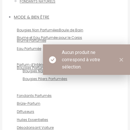
FONDANTS NATURELS
MODE & BIEN ÊTRE
Bougies Non Parfumées
Boule de Bain
Brume et Eau Parfumée pour le Corps
Brume Parfumée
Eau Parfumée
Aucun produit ne
correspond à votre
Parfum d’Intérieur
sélection.
Bougies Parfumées
Bougies Naturelles Parfumées
Bougies Piliers Parfumées
Fondants Parfumés
Brûle-Parfum
Diffuseurs
Huiles Essentielles
Désodorisant Voiture