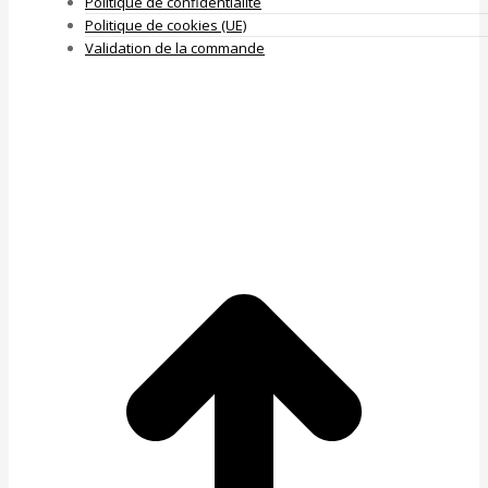
Politique de confidentialité
Politique de cookies (UE)
Validation de la commande
A
e
h