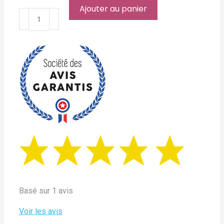
Ajouter au panier
quantité
de
Pendentif
Coeur
Arabesque
"Amitié"
en
Métal
13x13x2cm
Basé sur 1 avis
Voir les avis