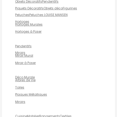
Objets Décoratifs
Pendentifs
Piquets Décoratifs
Objets déco
Figurines
Peluches
Peluches LOUISE MANSEN
Horloges
Horloges Murales
Horloges à Poser
Pendentifs
Miroirs
Miroir Mural
Miroir à Poser
Déco Murale
Arbres de Vie
Toiles
Plaques Métalliques
Miroirs
Cuisine
Mobilier
Rangements
Textiles