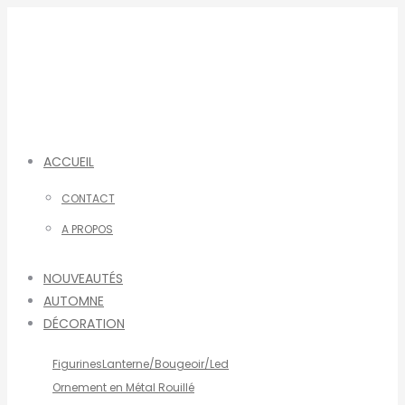
Aller
au
contenu
ACCUEIL
CONTACT
A PROPOS
NOUVEAUTÉS
AUTOMNE
DÉCORATION
Figurines
Lanterne/Bougeoir/Led
Ornement en Métal Rouillé