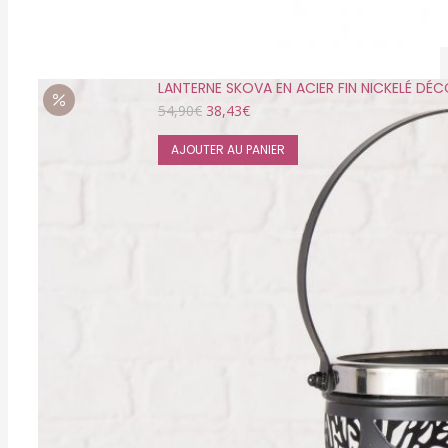
LANTERNE SKOVA EN ACIER FIN NICKELÉ DÉ
Le
Le
54,90
€
38,43
€
prix
prix
initial
actuel
AJOUTER AU PANIER
était :
est :
54,90€.
38,43€.