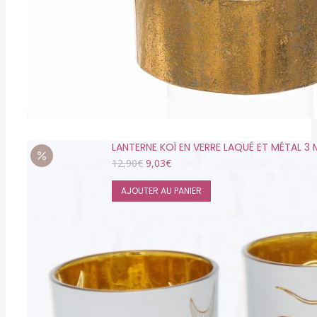
LANTERNE KOÏ EN VERRE LAQUÉ ET MÉTAL 3
Le
Le
12,90
€
9,03
€
prix
prix
initial
actuel
AJOUTER AU PANIER
était :
est :
12,90€.
9,03€.