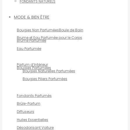
FONDANTS NATURELS
MODE & BIEN ÊTRE
Bougies Non Parfumées
Boule de Bain
Brume et Eau Parfumée pour le Corps
Brume Parfumée
Eau Parfumée
Parfum d’Intérieur
Bougies Parfumées
Bougies Naturelles Parfumées
Bougies Piliers Parfumées
Fondants Parfumés
Brûle-Parfum
Diffuseurs
Huiles Essentielles
Désodorisant Voiture