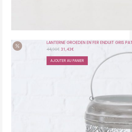
LANTERNE GROEDEN EN FER ENDUIT GRIS PA
Le
Le
44,90
€
31,43
€
prix
prix
initial
actuel
AJOUTER AU PANIER
était :
est :
44,90€.
31,43€.