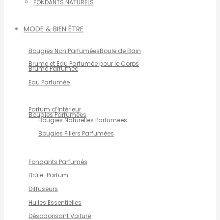
FONDANTS NATURELS
MODE & BIEN ÊTRE
Bougies Non Parfumées
Boule de Bain
Brume et Eau Parfumée pour le Corps
Brume Parfumée
Eau Parfumée
Parfum d’Intérieur
Bougies Parfumées
Bougies Naturelles Parfumées
Bougies Piliers Parfumées
Fondants Parfumés
Brûle-Parfum
Diffuseurs
Huiles Essentielles
Désodorisant Voiture