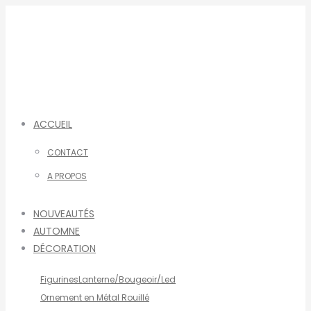
Aller
au
contenu
ACCUEIL
CONTACT
A PROPOS
NOUVEAUTÉS
AUTOMNE
DÉCORATION
Figurines
Lanterne/Bougeoir/Led
Ornement en Métal Rouillé