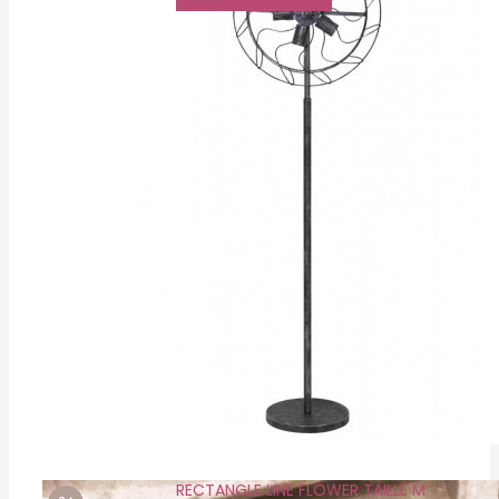
était :
est :
189,00€.
150,00€.
RECTANGLE LINE FLOWER TAILLE M