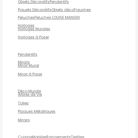
Objets Décoratifs
Pendentifs
Piquets Décoratifs
Objets déco
Figurines
Peluches
Peluches LOUISE MANSEN
Horloges
Horloges Murales
Horloges à Poser
Pendentifs
Miroirs
Miroir Mural
Miroir à Poser
Déco Murale
Arbres de Vie
Toiles
Plaques Métalliques
Miroirs
Cuisine
Mobilier
Rangements
Textiles