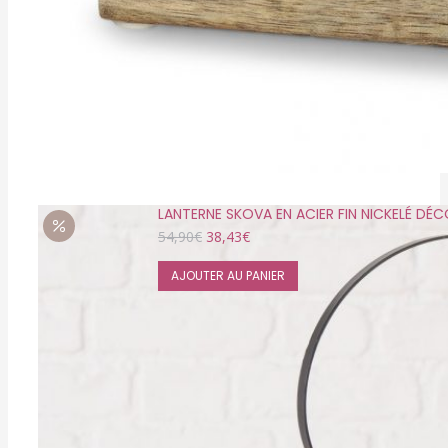
LANTERNE SKOVA EN ACIER FIN NICKELÉ DÉ
Le
Le
54,90
€
38,43
€
prix
prix
initial
actuel
AJOUTER AU PANIER
était :
est :
54,90€.
38,43€.