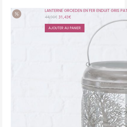
LANTERNE GROEDEN EN FER ENDUIT GRIS PA
Le
Le
44,90
€
31,43
€
prix
prix
initial
actuel
AJOUTER AU PANIER
était :
est :
44,90€.
31,43€.