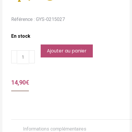
Référence :
GYS-0215027
En stock
Ajouter au panier
quantité
de
Sphère
Décorative
14,90
€
en
Pierre
Grise
ø27cm
Informations complémentaires