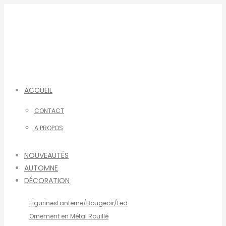
Aller
au
contenu
ACCUEIL
CONTACT
A PROPOS
NOUVEAUTÉS
AUTOMNE
DÉCORATION
Figurines
Lanterne/Bougeoir/Led
Ornement en Métal Rouillé