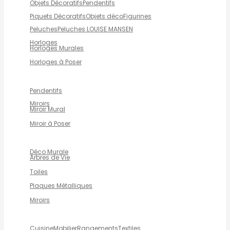
Objets Décoratifs
Pendentifs
Piquets Décoratifs
Objets déco
Figurines
Peluches
Peluches LOUISE MANSEN
Horloges
Horloges Murales
Horloges à Poser
Pendentifs
Miroirs
Miroir Mural
Miroir à Poser
Déco Murale
Arbres de Vie
Toiles
Plaques Métalliques
Miroirs
Cuisine
Mobilier
Rangements
Textiles