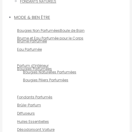
FONDANTS NATURELS
MODE & BIEN ÊTRE
Bougies Non Parfumées
Boule de Bain
Brume et Eau Parfumée pour le Corps
Brume Parfumée
Eau Parfumée
Parfum d’Intérieur
Bougies Parfumées
Bougies Naturelles Parfumées
Bougies Piliers Parfumées
Fondants Parfumés
Brûle-Parfum
Diffuseurs
Huiles Essentielles
Désodorisant Voiture