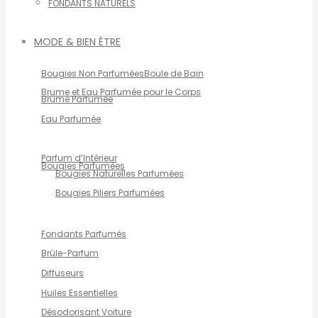
FONDANTS NATURELS
MODE & BIEN ÊTRE
Bougies Non Parfumées
Boule de Bain
Brume et Eau Parfumée pour le Corps
Brume Parfumée
Eau Parfumée
Parfum d’Intérieur
Bougies Parfumées
Bougies Naturelles Parfumées
Bougies Piliers Parfumées
Fondants Parfumés
Brûle-Parfum
Diffuseurs
Huiles Essentielles
Désodorisant Voiture