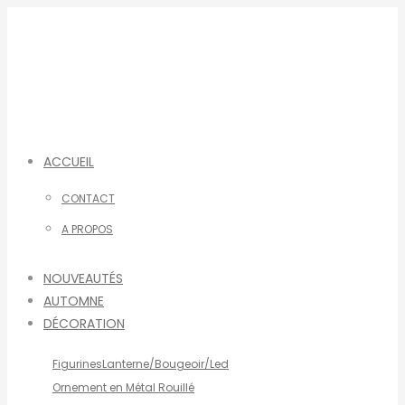
Aller
au
contenu
ACCUEIL
CONTACT
A PROPOS
NOUVEAUTÉS
AUTOMNE
DÉCORATION
Figurines
Lanterne/Bougeoir/Led
Ornement en Métal Rouillé