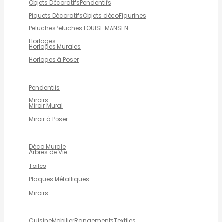
Objets Décoratifs
Pendentifs
Piquets Décoratifs
Objets déco
Figurines
Peluches
Peluches LOUISE MANSEN
Horloges
Horloges Murales
Horloges à Poser
Pendentifs
Miroirs
Miroir Mural
Miroir à Poser
Déco Murale
Arbres de Vie
Toiles
Plaques Métalliques
Miroirs
Cuisine
Mobilier
Rangements
Textiles