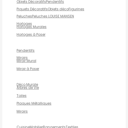
Objets Décoratifs
Pendentifs
Piquets Décoratifs
Objets déco
Figurines
Peluches
Peluches LOUISE MANSEN
Horloges
Horloges Murales
Horloges à Poser
Pendentifs
Miroirs
Miroir Mural
Miroir à Poser
Déco Murale
Arbres de Vie
Toiles
Plaques Métalliques
Miroirs
Cuisine
Mobilier
Rangements
Textiles