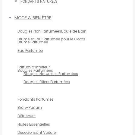
FONDANTS NATURELS
MODE & BIEN ÊTRE
Bougies Non Parfumées
Boule de Bain
Brume et Eau Parfumée pour le Corps
Brume Parfumée
Eau Parfumée
Parfum d’Intérieur
Bougies Parfumées
Bougies Naturelles Parfumées
Bougies Piliers Parfumées
Fondants Parfumés
Brûle-Parfum
Diffuseurs
Huiles Essentielles
Désodorisant Voiture