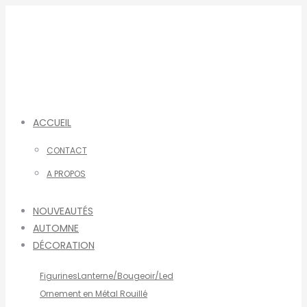
Aller
au
contenu
ACCUEIL
CONTACT
A PROPOS
NOUVEAUTÉS
AUTOMNE
DÉCORATION
Figurines
Lanterne/Bougeoir/Led
Ornement en Métal Rouillé